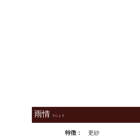
雨情
うじょう
特徴：
更紗