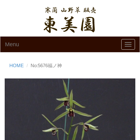
Menu
Toggl
navig
HOME
No:5676福ノ神