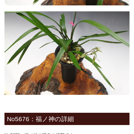
No5676：福ノ神の詳細