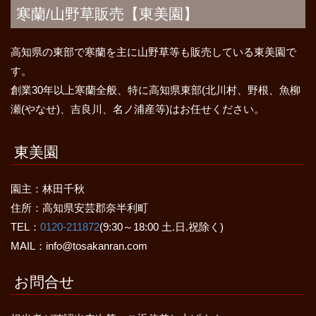
寒蘭/山野草販売【東美園】
高知県の東部で寒蘭を主に山野草等も販売している東美園で
す。
創業30年以上寒蘭全般、特に高知県東部(北川村、野根、魚柳
瀬(やなせ)、吉良川、名ノ浦産等)はお任せください。
東美園
園主：林田千秋
住所：高知県安芸郡奈半利町
TEL：
0120-211872
(9:30～18:00 土.日.祝除く)
MAIL：info@tosakanran.com
お問合せ